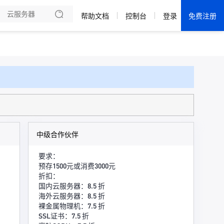
板
了解鲸跃云
帮助文档
控制台
登录
免费注册
全部产品
新闻资讯
帮助文档
热销推荐
襄阳 · 高防
西安 · 高防
中级合作伙伴
宁波 · 高防
要求：
预存1500元或消费3000元
折扣：
国内云服务器：8.5 折
海外云服务器：8.5 折
裸金属物理机：7.5 折
SSL证书：7.5 折