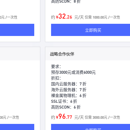
高防SCDN：8 折
32
.26
约
¥
元/天
00元 /一次性
仅需 1000.00元 /一次性
买
立即购买
战略合作伙伴
要求：
预存3000元或消费6000元
折扣：
国内云服务器：7 折
海外云服务器：7 折
裸金属物理机：6 折
SSL证书：6 折
高防SCDN：6 折
96
.77
约
¥
元/天
.00元 /一次性
仅需 3000.00元 /一次性