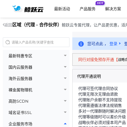
HOT
最新活动
产品服务
解决方案
区域（代理 · 合作伙伴）
鲸跃云专属代理，让产品更优惠，适
返回
您可点此 ，
登录
最新特惠专区
同行对接免预存开通【
战略
国内云服务器
代理开通说明
海外云服务器
代理可签代理合同协议
裸金属物理机
代理无限次无理由退款
代理账户余额不支持提现
高防SCDN
代理需遵循法律法规销售
多对一代理群随时解决问题
域名证书SSL
代理等级随时可以差价升级
战略伙伴必须对接本司产品
企业服务市场