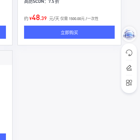
高防SCDN：7.5 折
48
.39
约
¥
元/天
仅需 1500.00元 /一次性
立即购买