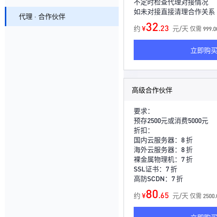
不定时检查代理对接情况
如未对接直接清理合作关系
代理 · 合作伙伴
32
.23
约
¥
元/天
仅需 999.
立即购
高级合作伙伴
要求：
预存2500元或消费5000元
折扣：
国内云服务器：8 折
海外云服务器：8 折
裸金属物理机：7 折
SSL证书：7 折
高防SCDN：7 折
80
.65
约
¥
元/天
仅需 2500